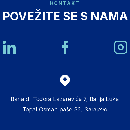
KONTAKT
POVEŽITE SE S NAMA
Bana dr Todora Lazarevića 7, Banja Luka
Topal Osman paše 32, Sarajevo