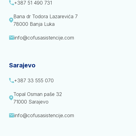
+387 51 490 731
Bana dr Todora Lazarevića 7
78000 Banja Luka
info@cofusasistencije.com
Sarajevo
+387 33 555 070
Topal Osman paše 32
71000 Sarajevo
info@cofusasistencije.com